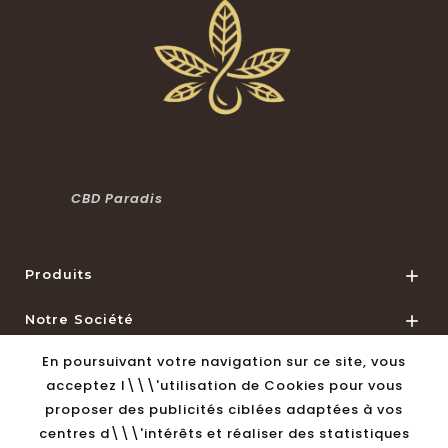
CBD Paradis
Produits

Notre Société

En poursuivant votre navigation sur ce site, vous
Informations De Magasin

acceptez l\\\'utilisation de Cookies pour vous
proposer des publicités ciblées adaptées à vos
© 2026 - Logiciel de commerce électronique par
centres d\\\'intérêts et réaliser des statistiques