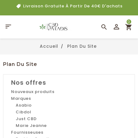
Livraison Gratuite À Partir De 40€ D'achats
0

Accueil
Plan Du Site
Plan Du Site
Nos offres
Nouveaux produits
Marques
Asabio
Cibdol
Just CBD
Marie Jeanne
Fournisseuses