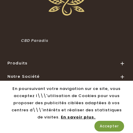
CBD Paradis
Produits

Notre Société

En poursuivant votre navigation sur ce site, vous
Informations De Magasin

acceptez l\\\'utilisation de Cookies pour vous
proposer des publicités ciblées adaptées à vos
© 2026 - Logiciel de commerce électronique par
centres d\\\'intérêts et réaliser des statistiques
cbdparadis.fr
de visites.
En savoir plus.
Accepter